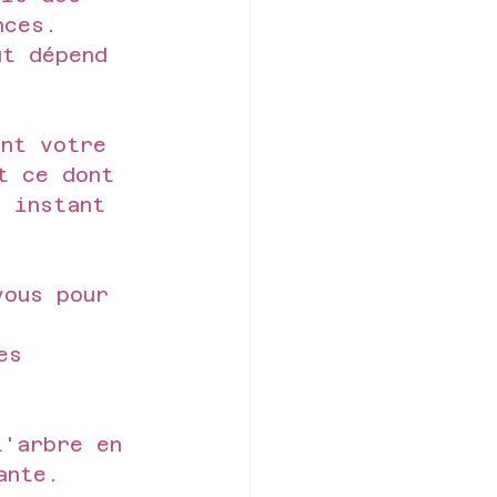
nces.
ut dépend 
ent votre 
t ce dont 
e instant 
vous pour 
es 
l'arbre en 
ante.