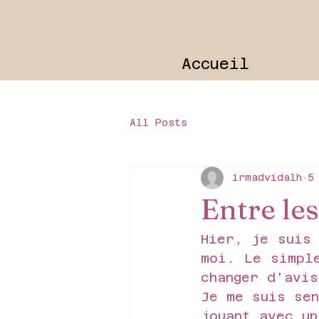
Accueil
All Posts
irmadvidalh
5
Entre le
Hier, je suis 
moi. Le simpl
changer d'avi
Je me suis se
jouant avec un