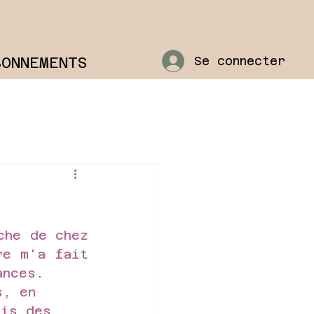
BONNEMENTS
Se connecter
he de chez 
e m'a fait 
ances.
s, en 
ris des 