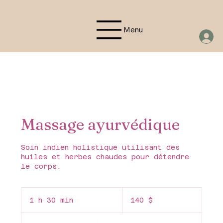
Menu
Massage ayurvédique
Soin indien holistique utilisant des
huiles et herbes chaudes pour détendre
le corps.
140 dollars
canadiens
1 h 30 min
1
140 $
3
0