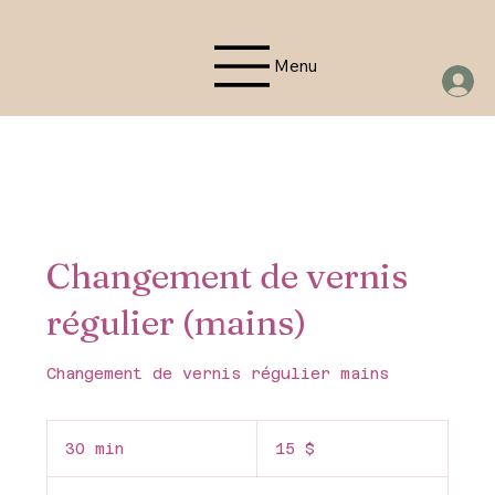
Menu
Changement de vernis
régulier (mains)
Changement de vernis régulier mains
15 dollars
canadiens
30 min
3
15 $
0
m