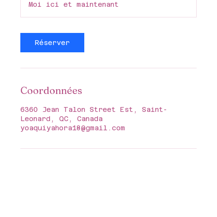
Moi ici et maintenant
i
n
Réserver
Coordonnées
6360 Jean Talon Street Est, Saint-
Leonard, QC, Canada
yoaquiyahora18@gmail.com