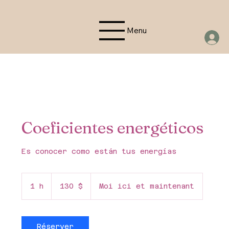
Menu
Coeficientes energéticos
Es conocer como están tus energías
130 dollars
canadiens
1 h
1
130 $
Moi ici et maintenant
Réserver