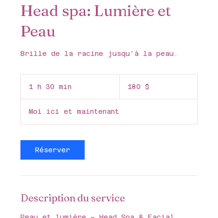
Head spa: Lumière et
Peau
Brille de la racine jusqu'à la peau.
180 dollars
canadiens
1 h 30 min
1
180 $
3
0
Moi ici et maintenant
m
i
n
Réserver
Description du service
Peau et lumière – Head Spa & Facial