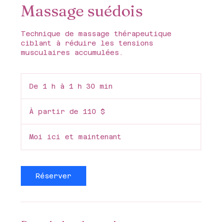
Massage suédois
Technique de massage thérapeutique
ciblant à réduire les tensions
musculaires accumulées.
De 1 h à 1 h 30 min
D
e
À
1
partir
À partir de 110 $
de
à
110 dollars
1
canadiens
3
Moi ici et maintenant
0
m
i
n
Réserver