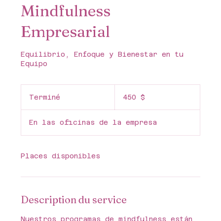
Mindfulness
Empresarial
Equilibrio, Enfoque y Bienestar en tu
Equipo
450 dollars
canadiens
Terminé
T
450 $
e
r
En las oficinas de la empresa
m
i
n
é
Places disponibles
Description du service
Nuestros programas de mindfulness están