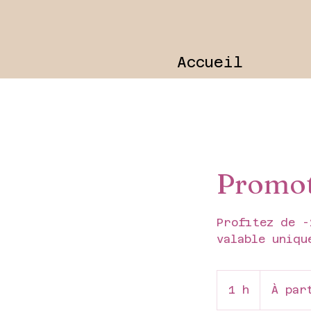
Accueil
Promot
Profitez de -
valable uniqu
À
partir
1 h
1
À par
de
8 dollars
canadiens