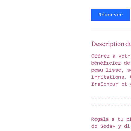
Réserver
Description d
Offrez à votr
bénéficiez de
peau lisse, s
irritations. 
fraîcheur et 
------------
------------
Regala a tu p
de Seda» y di