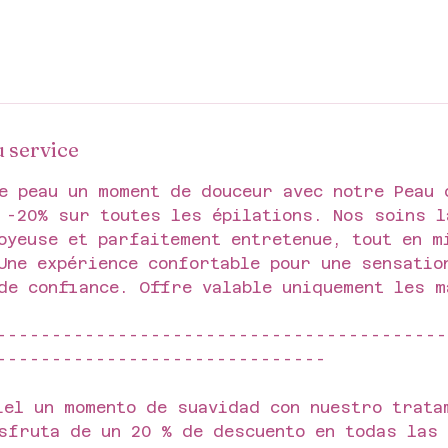
u service
e peau un moment de douceur avec notre Peau 
 -20% sur toutes les épilations. Nos soins l
oyeuse et parfaitement entretenue, tout en m
Une expérience confortable pour une sensatio
de confiance. Offre valable uniquement les m
-----------------------------------------
------------------------------
iel un momento de suavidad con nuestro trata
sfruta de un 20 % de descuento en todas las 