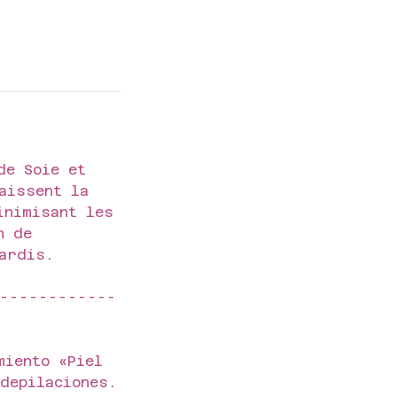
de Soie et
aissent la
inimisant les
n de
ardis.
------------
miento «Piel
depilaciones.