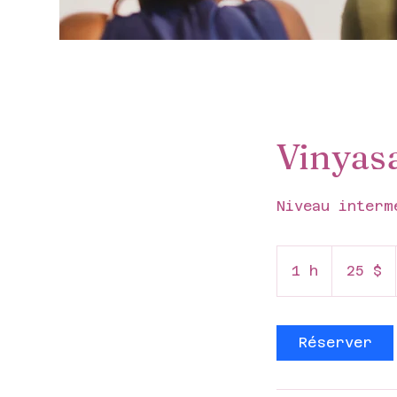
Vinyasa
Niveau interm
25 dollars
canadiens
1 h
1
25 $
Réserver