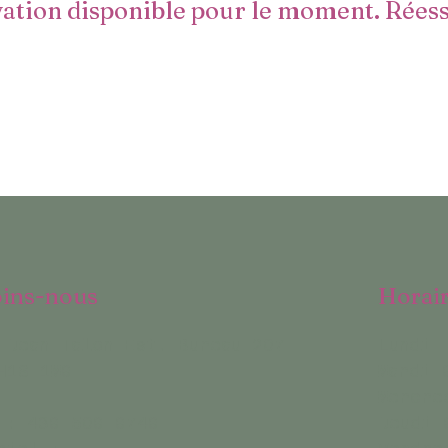
ation disponible pour le moment. Réessa
oins-nous
Horair
 Jean-Talon Est. Bureau 207-
Lundi 
H1S 1M8
Mardi 
Mercre
 : 438 508 8748
Jeudi 