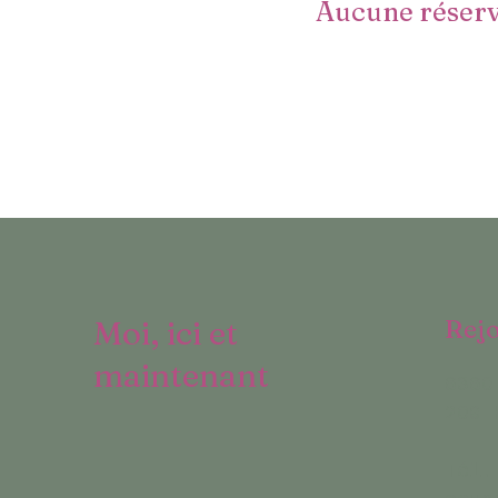
Aucune réserv
Moi, ici et
Rej
maintenant
6360
208 
Tél.